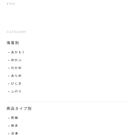
¥918
CATEGORY
海藻別
あかもく
めかぶ
わかめ
あらめ
ひじき
ふのり
商品タイプ別
乾物
粉末
冷凍