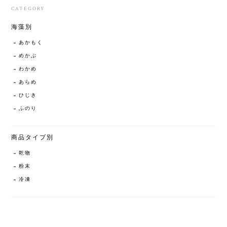
CATEGORY
海藻別
あかもく
めかぶ
わかめ
あらめ
ひじき
ふのり
商品タイプ別
乾物
粉末
冷凍