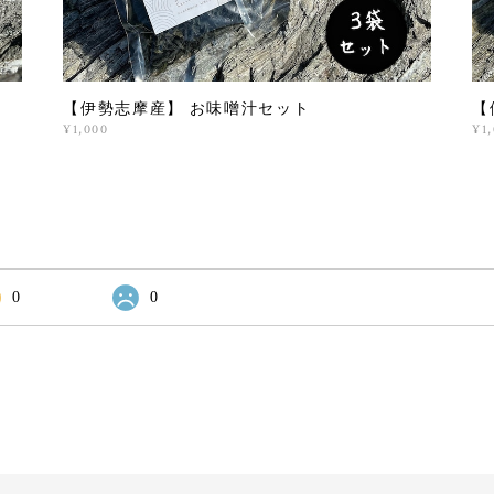
【伊勢志摩産】 お味噌汁セット
【
¥1,000
¥1
0
0